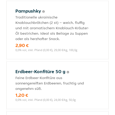
Pampushky
Traditionelle ukrainische
Knoblauchbrötchen (2 st) – weich, fluffig
und mit aromatischem Knoblauch-Kräuter-
Öl bestrichen. Ideal als Beilage zu Suppen
oder als herzhafter Snack.
2,90 €
0,0% vol, inkl. Pfand (0,00 €), 29,00 €/kg, 100,0g
Erdbeer-Konfitüre 50 g
Feine Erdbeer-Konfitüre aus
sonnengereiften Erdbeeren, fruchtig und
angenehm süß.
1,20 €
0,0% vol, inkl. Pfand (0,00 €), 24,00 €/kg, 50,0g