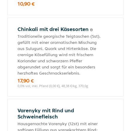
10,90 €
Chinkali mit drei Käsesorten
Traditionelle georgische Teigtaschen (5st),
gefüllt mit einer aromatischen Mischung
aus Suluguni, Quark und Hirtenkäse. Die
cremige Käsefüllung wird mit frischem
Koriander und schwarzem Pfeffer
abgerundet und sorgt für ein besonders
herzhaftes Geschmackserlebnis.
17,90 €
0,0% vol, inkl. Pfand (0,00 €), 48,38 €/kg, 370,0g
Varenyky mit Rind und
Schweinefleisch
Hausgemachte Varenyky (12st) mit einer
saftigen Füllung aus vorgekochtem Rind-