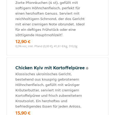
Zarte Pfannkuchen (4 st), gefüllt mit
saftigem Hähnchenfleisch, perfekt für
einen herzhaften Genuss. Serviert mit
reichhaltigem Schmand, der das Gericht
mit einer cremigen Note abrundet. Ideal
für ein deftiges Frühstück oder eine
sättigende Hauptmahlzeit!
12,90 €
0,0% vol, inkl. Pfand (0,00 €), 41,61 €/kg, 310,0g
Chicken Kyiv mit Kartoffelpüree
Klassisches ukrainisches Gericht,
bestehend aus knusprig gebratenem
Hähnchenfleisch, gefüllt mit würziger
Kräuterbutter, serviert mit cremigem
Kartoffelpüree und frisch zubereitetem
Krautsalat. Ein herzhaftes und
befriedigendes Essen für jeden Anlass.
15,90 €