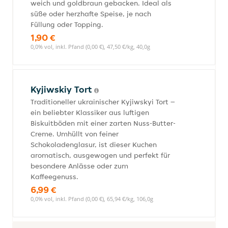
weich und goldbraun gebacken. Ideal als
süße oder herzhafte Speise, je nach
Füllung oder Topping.
1,90 €
0,0% vol, inkl. Pfand (0,00 €), 47,50 €/kg, 40,0g
Kyjiwskiy Tort
Traditioneller ukrainischer Kyjiwskyi Tort –
ein beliebter Klassiker aus luftigen
Biskuitböden mit einer zarten Nuss-Butter-
Creme. Umhüllt von feiner
Schokoladenglasur, ist dieser Kuchen
aromatisch, ausgewogen und perfekt für
besondere Anlässe oder zum
Kaffeegenuss.
6,99 €
0,0% vol, inkl. Pfand (0,00 €), 65,94 €/kg, 106,0g