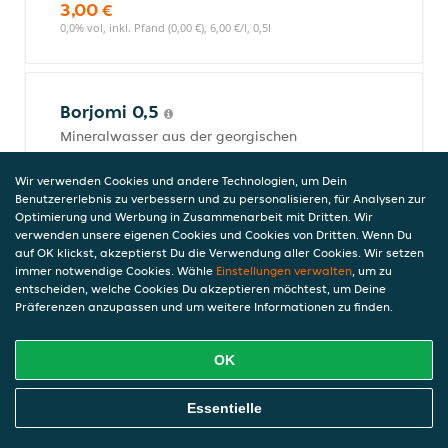
3,00 €
0,0% vol, inkl. Pfand (0,00 €), 6,00 €/l, 0,5l
Borjomi 0,5
Mineralwasser aus der georgischen
Borjomi-Region, bekannt für seinen
einzigartigen Geschmack und heilende
Wir verwenden Cookies und andere Technologien, um Dein
Eigenschaften. Ideal als erfrischendes
Benutzererlebnis zu verbessern und zu personalisieren, für Analysen zur
Optimierung und Werbung in Zusammenarbeit mit Dritten. Wir
Getränk oder zur Unterstützung einer
verwenden unsere eigenen Cookies und Cookies von Dritten. Wenn Du
gesunden Ernährung. Perfect für jede
auf OK klickst, akzeptierst Du die Verwendung aller Cookies. Wir setzen
Mahlzeit oder einfach zum Genießen.
immer notwendige Cookies. Wähle
Einstellungen verwalten
, um zu
3,50 €
entscheiden, welche Cookies Du akzeptieren möchtest, um Deine
0,0% vol, inkl. Pfand (0,00 €), 7,00 €/l, 0,5l
Präferenzen anzupassen und um weitere Informationen zu finden.
OK
Natakhtari Birne 0,5
Online Essen Bestellen
Essentielle
Erfrischendes Birnen-Sofgetränk aus
Georgien, das mit seinem natürlichen,