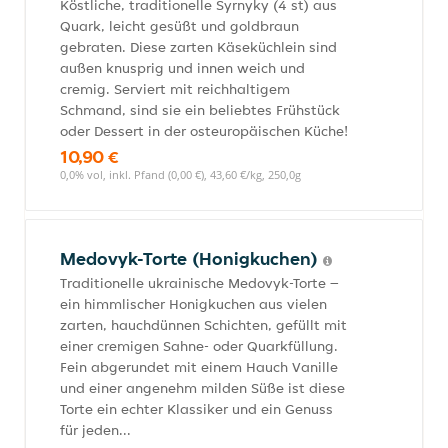
Köstliche, traditionelle Syrnyky (4 st) aus
Quark, leicht gesüßt und goldbraun
gebraten. Diese zarten Käseküchlein sind
außen knusprig und innen weich und
cremig. Serviert mit reichhaltigem
Schmand, sind sie ein beliebtes Frühstück
oder Dessert in der osteuropäischen Küche!
10,90 €
0,0% vol, inkl. Pfand (0,00 €), 43,60 €/kg, 250,0g
Medovyk-Torte (Honigkuchen)
Traditionelle ukrainische Medovyk-Torte –
ein himmlischer Honigkuchen aus vielen
zarten, hauchdünnen Schichten, gefüllt mit
einer cremigen Sahne- oder Quarkfüllung.
Fein abgerundet mit einem Hauch Vanille
und einer angenehm milden Süße ist diese
Torte ein echter Klassiker und ein Genuss
für jeden...