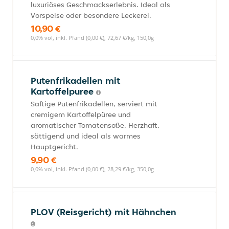
luxuriöses Geschmackserlebnis. Ideal als
Vorspeise oder besondere Leckerei.
10,90 €
0,0% vol, inkl. Pfand (0,00 €), 72,67 €/kg, 150,0g
Putenfrikadellen mit
Kartoffelpuree
Saftige Putenfrikadellen, serviert mit
cremigem Kartoffelpüree und
aromatischer Tomatensoße. Herzhaft,
sättigend und ideal als warmes
Hauptgericht.
9,90 €
0,0% vol, inkl. Pfand (0,00 €), 28,29 €/kg, 350,0g
PLOV (Reisgericht) mit Hähnchen