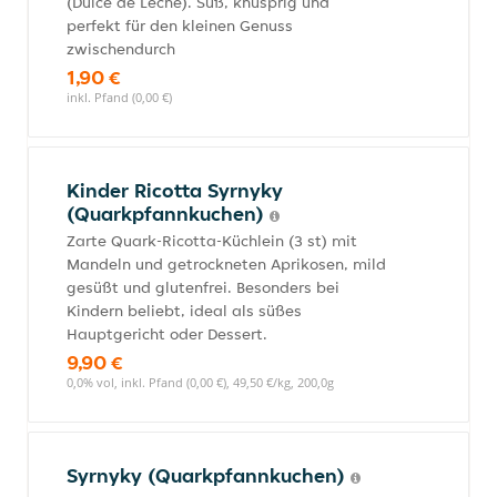
(Dulce de Leche). Süß, knusprig und
perfekt für den kleinen Genuss
zwischendurch
1,90 €
inkl. Pfand (0,00 €)
Kinder Ricotta Syrnyky
(Quarkpfannkuchen)
Zarte Quark-Ricotta-Küchlein (3 st) mit
Mandeln und getrockneten Aprikosen, mild
gesüßt und glutenfrei. Besonders bei
Kindern beliebt, ideal als süßes
Hauptgericht oder Dessert.
9,90 €
0,0% vol, inkl. Pfand (0,00 €), 49,50 €/kg, 200,0g
Syrnyky (Quarkpfannkuchen)