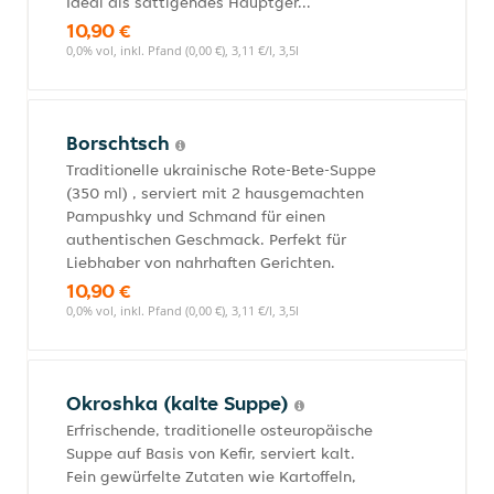
Ideal als sättigendes Hauptger...
10,90 €
0,0% vol, inkl. Pfand (0,00 €), 3,11 €/l, 3,5l
Borschtsch
Traditionelle ukrainische Rote-Bete-Suppe
(350 ml) , serviert mit 2 hausgemachten
Pampushky und Schmand für einen
authentischen Geschmack. Perfekt für
Liebhaber von nahrhaften Gerichten.
10,90 €
0,0% vol, inkl. Pfand (0,00 €), 3,11 €/l, 3,5l
Okroshka (kalte Suppe)
Erfrischende, traditionelle osteuropäische
Suppe auf Basis von Kefir, serviert kalt.
Fein gewürfelte Zutaten wie Kartoffeln,