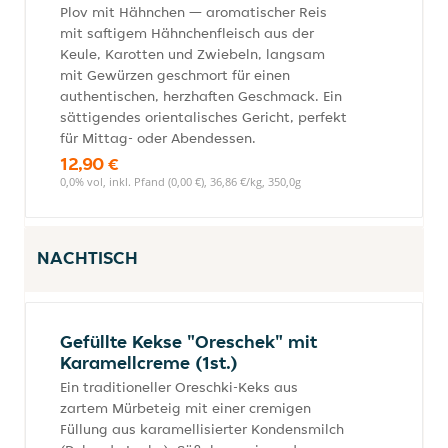
Plov mit Hähnchen — aromatischer Reis
mit saftigem Hähnchenfleisch aus der
Keule, Karotten und Zwiebeln, langsam
mit Gewürzen geschmort für einen
authentischen, herzhaften Geschmack. Ein
sättigendes orientalisches Gericht, perfekt
für Mittag- oder Abendessen.
12,90 €
0,0% vol, inkl. Pfand (0,00 €), 36,86 €/kg, 350,0g
NACHTISCH
Gefüllte Kekse "Oreschek" mit
Karamellcreme (1st.)
Ein traditioneller Oreschki-Keks aus
zartem Mürbeteig mit einer cremigen
Füllung aus karamellisierter Kondensmilch