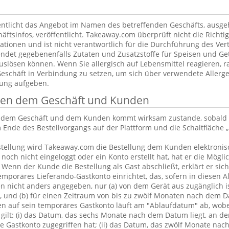
ntlicht das Angebot im Namen des betreffenden Geschäfts, ausg
äftsinfos, veröffentlicht. Takeaway.com überprüft nicht die Richtig
tionen und ist nicht verantwortlich für die Durchführung des Vert
ndet gegebenenfalls Zutaten und Zusatzstoffe für Speisen und Get
uslösen können. Wenn Sie allergisch auf Lebensmittel reagieren, ra
Geschäft in Verbindung zu setzen, um sich über verwendete Allerge
lung aufgeben.
chen dem Geschäft und Kunden
n dem Geschäft und dem Kunden kommt wirksam zustande, sobald 
 Ende des Bestellvorgangs auf der Plattform und die Schaltfläche „
tellung wird Takeaway.com die Bestellung dem Kunden elektronisc
och nicht eingeloggt oder ein Konto erstellt hat, hat er die Möglic
. Wenn der Kunde die Bestellung als Gast abschließt, erklärt er sic
emporäres Lieferando-Gastkonto einrichtet, das, sofern in diesen 
 nicht anders angegeben, nur (a) von dem Gerät aus zugänglich is
, und (b) für einen Zeitraum von bis zu zwölf Monaten nach dem D
en auf sein temporäres Gastkonto läuft am "Ablaufdatum" ab, wobe
gilt: (i) das Datum, das sechs Monate nach dem Datum liegt, an d
 Gastkonto zugegriffen hat; (ii) das Datum, das zwölf Monate nac