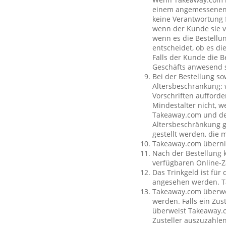
einem angemessenen O
keine Verantwortung f
wenn der Kunde sie vo
wenn es die Bestellun
entscheidet, ob es di
Falls der Kunde die 
Geschäfts anwesend s
Bei der Bestellung so
Altersbeschränkung:
Vorschriften aufforde
Mindestalter nicht, w
Takeaway.com und dem
Altersbeschränkung g
gestellt werden, die 
Takeaway.com übernim
Nach der Bestellung 
verfügbaren Online-Z
Das Trinkgeld ist für
angesehen werden. Ta
Takeaway.com überweis
werden. Falls ein Zus
überweist Takeaway.c
Zusteller auszuzahle