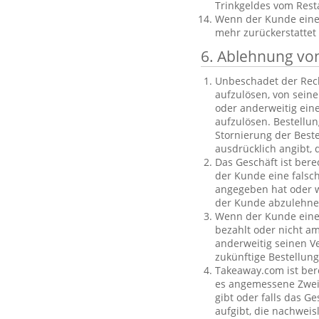
Trinkgeldes vom Rest
Wenn der Kunde eine B
mehr zurückerstattet
6. Ablehnung vo
Unbeschadet der Rech
aufzulösen, von sein
oder anderweitig einen
aufzulösen. Bestellu
Stornierung der Best
ausdrücklich angibt, 
Das Geschäft ist bere
der Kunde eine falsc
angegeben hat oder we
der Kunde abzulehnen
Wenn der Kunde eine f
bezahlt oder nicht am
anderweitig seinen V
zukünftige Bestellu
Takeaway.com ist ber
es angemessene Zweife
gibt oder falls das G
aufgibt, die nachweis