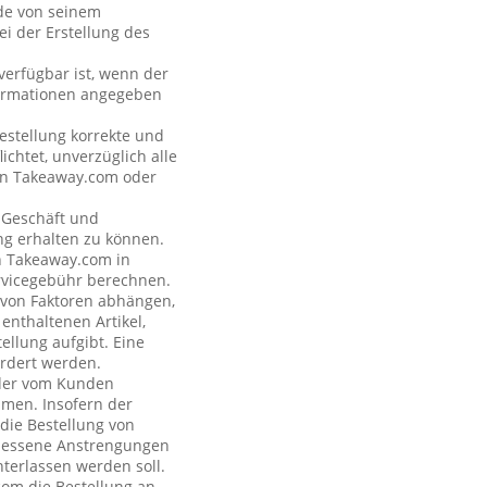
nde von seinem
i der Erstellung des
verfügbar ist, wenn der
formationen angegeben
estellung korrekte und
ichtet, unverzüglich alle
 an Takeaway.com oder
s Geschäft und
ng erhalten zu können.
on Takeaway.com in
rvicegebühr berechnen.
e von Faktoren abhängen,
enthaltenen Artikel,
ellung aufgibt. Eine
rdert werden.
n der vom Kunden
hmen. Insofern der
 die Bestellung von
emessene Anstrengungen
terlassen werden soll.
com die Bestellung an