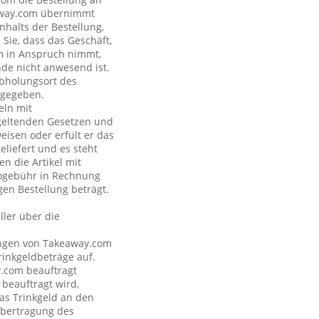
eaway.com übernimmt
nhalts der Bestellung,
Sie, dass das Geschäft,
om in Anspruch nimmt,
nde nicht anwesend ist.
Abholungsort des
ngegeben.
eln mit
geltenden Gesetzen und
eisen oder erfült er das
eliefert und es steht
n die Artikel mit
nogebühr in Rechnung
gen Bestellung beträgt.
ler über die
tungen von Takeaway.com
inkgeldbeträge auf.
y.com beauftragt
 beauftragt wird,
as Trinkgeld an den
Übertragung des