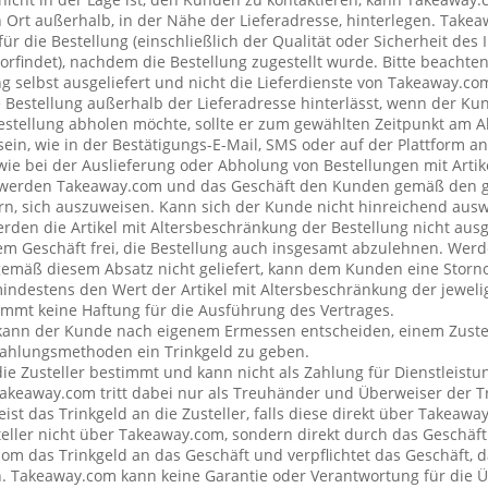
rt außerhalb, in der Nähe der Lieferadresse, hinterlegen. Tak
ür die Bestellung (einschließlich der Qualität oder Sicherheit des I
rfindet), nachdem die Bestellung zugestellt wurde. Bitte beachten 
g selbst ausgeliefert und nicht die Lieferdienste von Takeaway.c
e Bestellung außerhalb der Lieferadresse hinterlässt, wenn der Ku
Bestellung abholen möchte, sollte er zum gewählten Zeitpunkt am 
ein, wie in der Bestätigungs-E-Mail, SMS oder auf der Plattform a
wie bei der Auslieferung oder Abholung von Bestellungen mit Artik
 werden Takeaway.com und das Geschäft den Kunden gemäß den 
rn, sich auszuweisen. Kann sich der Kunde nicht hinreichend ausw
erden die Artikel mit Altersbeschränkung der Bestellung nicht ausg
 Geschäft frei, die Bestellung auch insgesamt abzulehnen. Werde
emäß diesem Absatz nicht geliefert, kann dem Kunden eine Stor
mindestens den Wert der Artikel mit Altersbeschränkung der jeweli
mt keine Haftung für die Ausführung des Vertrages.
kann der Kunde nach eigenem Ermessen entscheiden, einem Zustel
ahlungsmethoden ein Trinkgeld zu geben.
 die Zusteller bestimmt und kann nicht als Zahlung für Dienstleis
keaway.com tritt dabei nur als Treuhänder und Überweiser der Tr
t das Trinkgeld an die Zusteller, falls diese direkt über Takeawa
teller nicht über Takeaway.com, sondern direkt durch das Geschäft
om das Trinkgeld an das Geschäft und verpflichtet das Geschäft, d
n. Takeaway.com kann keine Garantie oder Verantwortung für die 