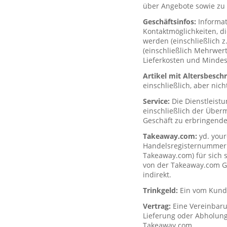
über Angebote sowie zu 
Geschäftsinfos:
Informa
Kontaktmöglichkeiten, d
werden (einschließlich z
(einschließlich Mehrwerts
Lieferkosten und Mindes
Artikel mit Altersbesc
einschließlich, aber nich
Service:
Die Dienstleist
einschließlich der Über
Geschäft zu erbringende
Takeaway.com:
yd. your
Handelsregisternummer H
Takeaway.com) für sich s
von der Takeaway.com Gro
indirekt.
Trinkgeld:
Ein vom Kunde
Vertrag:
Eine Vereinbar
Lieferung oder Abholung
Takeaway.com.