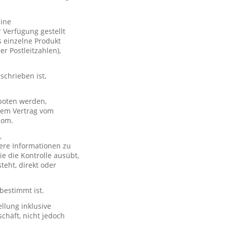
eine
 Verfügung gestellt
s einzelne Produkt
er Postleitzahlen),
schrieben ist,
boten werden,
 dem Vertrag vom
com.
,
ere Informationen zu
e die Kontrolle ausübt,
teht, direkt oder
 bestimmt ist.
llung inklusive
chäft, nicht jedoch