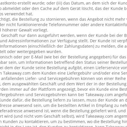
stkonto erstellt wurde; oder (iii) das Datum, an dem sich der Ku
 abmeldet oder den Cache auf dem Gerät löscht, das der Kunde be
os verwendet hat.
chtigt, die Bestellung zu stornieren, wenn das Angebot nicht mehr 
der nicht funktionierende Telefonnummer oder andere Kontaktin
l höherer Gewalt vorliegt.
 Geschäft nur dann ausgeführt werden, wenn der Kunde bei der B
 und Adressinformationen zur Verfügung stellt. Der Kunde ist verpfl
Informationen (einschließlich der Zahlungsdaten) zu melden, die
telt oder weitergegeben wurden.
onisch oder per E-Mail (wie bei der Bestellung angegeben) für da
bar sein, um Informationen betreffend den Status seiner Bestellu
ei dem der Kunde seine Bestellung aufgibt, einen Lieferservice v
n Takeaway.com dem Kunden eine Liefergebühr und/oder eine Se
ng anfallenden Liefer- und Servicegebühren können von einer Reih
t, dem ausgewählten Geschäft und dem Wert der in der Bestellung 
den immer auf der Plattform angezeigt, bevor ein Kunde eine Best
iefergebühren und Servicegebühren kann bei Takeaway.com angefo
 Kunde dafür, die Bestellung liefern zu lassen, muss der Kunde a
resse anwesend sein, um die bestellten Artikel in Empfang zu ne
eferadresse anwesend ist, wenn die Bestellung geliefert wird, und
rt wird (und nicht vom Geschäft selbst), wird Takeaway.com ang
Kunden zu kontaktieren, um zu bestimmen, wo die Bestellung hin
cht in der Lage ist, den Kunden zu kontaktieren, kann Takeaway.