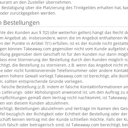
aurant an den Zusteller übernehmen.
estätigung über die Platzierung des Trinkgeldes erhalten hat, ka
 oder zurückgegeben werden.
n Bestellungen
te des Kunden aus § 7(2) (die weiterhin gelten) hängt das Recht 
em Angebot ab. Insbesondere, wenn die im Angebot enthaltenen Wa
 der Punkte in Artikel 7(1) erfüllen, ist es der Kunde nicht gestatt
ngen können Takeaway.com gegenüber nicht vom Kunde aufgelöst 
ellung gegenüber dem Geschäft ist für den Kunden nur dann mögl
dass eine Stornierung der Bestellung durch den Kunden möglich is
chtigt, die Bestellung zu stornieren, z.B. wenn das Angebot nicht 
he oder nicht funktionierende Telefonnummer oder andere Kontak
nn höhere Gewalt vorliegt.Takeaway.com ist berechtigt, alle (kün
, sollten entsprechende Gründe vorliegen.
alsche Bestellung (z.B. indem er falsche Kontaktinformationen an
 Lieferungs- oder Abholungsort anwesend ist, um den Auftrag zu e
erpflichtungen gemäß dem Vertrag nicht nachkommt, ist Takeaway.
ngen von diesem Kunden abzulehnen.
echtigt, Bestellungen abzulehnen und Verträge im Namen des Ges
l bezüglich der Richtigkeit oder Echtheit der Bestellung oder de
eschäft keinen Vertrag mit der Kunde schließen möchte. Falls der 
lich falsch oder betrügerisch sind, ist Takeaway.com berechtigt, bei