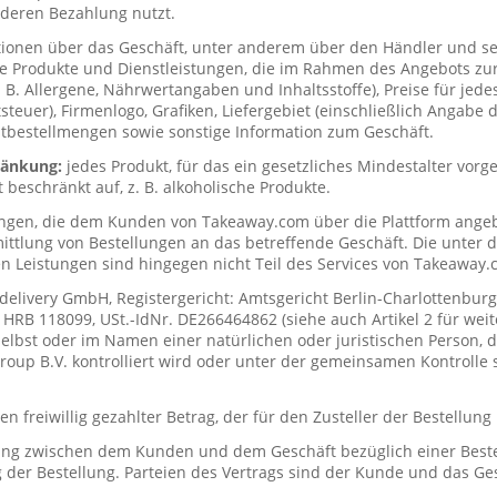
deren Bezahlung nutzt.
tionen über das Geschäft, unter anderem über den Händler und s
ie Produkte und Dienstleistungen, die im Rahmen des Angebots zur
. B. Allergene, Nährwertangaben und Inhaltsstoffe), Preise für jede
teuer), Firmenlogo, Grafiken, Liefergebiet (einschließlich Angabe d
tbestellmengen sowie sonstige Information zum Geschäft.
hränkung:
jedes Produkt, für das ein gesetzliches Mindestalter vorge
t beschränkt auf, z. B. alkoholische Produkte.
ungen, die dem Kunden von Takeaway.com über die Plattform ange
mittlung von Bestellungen an das betreffende Geschäft. Die unter
n Leistungen sind hingegen nicht Teil des Services von Takeaway.
delivery GmbH, Registergericht: Amtsgericht Berlin-Charlottenburg
RB 118099, USt.-IdNr. DE266464862 (siehe auch Artikel 2 für weit
elbst oder im Namen einer natürlichen oder juristischen Person, di
up B.V. kontrolliert wird oder unter der gemeinsamen Kontrolle s
n freiwillig gezahlter Betrag, der für den Zusteller der Bestellung
ung zwischen dem Kunden und dem Geschäft bezüglich einer Beste
 der Bestellung. Parteien des Vertrags sind der Kunde und das Ges